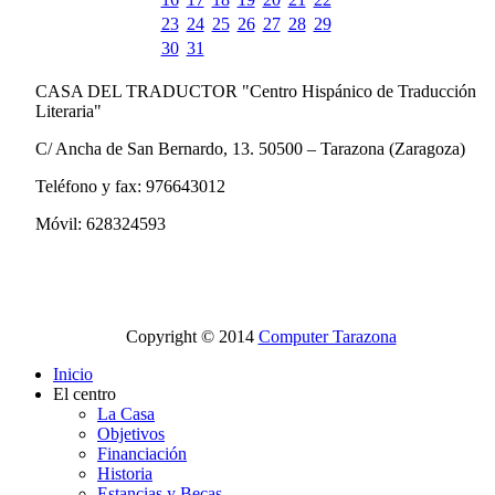
23
24
25
26
27
28
29
30
31
CASA DEL TRADUCTOR "Centro Hispánico de Traducción
Literaria"
C/ Ancha de San Bernardo, 13. 50500 – Tarazona (Zaragoza)
Teléfono y fax: 976643012
Móvil: 628324593
Copyright © 2014
Computer Tarazona
Inicio
El centro
La Casa
Objetivos
Financiación
Historia
Estancias y Becas