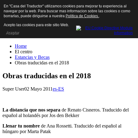
En "Casa del Traductor" utilizamos cookies para mejorar tu experiencia al
navegar por la web. Para buscar mas informacion sobre las cookies o como
borrarlas, puede diriguirse a nuestra
Politica de Cookies.
.
Acepto las cookies para este sitio Web.
Aceptar
Home
El centro
Estancias y Becas
Obras traducidas en el 2018
Obras traducidas en el 2018
Super User
02 Mayo 2011
es-ES
La distancia que nos separa
de Renato Cisneros. Traducido del
español al holandés por Jos den Bekker
Llenar tu nombre
de Ana Rossetti. Traducido del español al
húngaro por Marta Patak