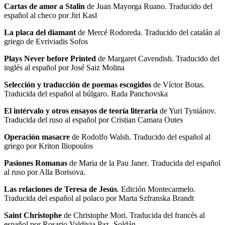
Cartas de amor a Stalin
de Juan Mayorga Ruano. Traducido del
español al checo por Jiri Kasl
La placa del diamant
de Mercé Rodoreda. Traducido del catalán al
griego de Evriviadis Sofos
Plays Never before Printed
de Margaret Cavendish. Traducido del
inglés al español por José Saiz Molina
Selección y traducción de poemas escogidos
de Víctor Botas.
Traducida del español al búlgaro. Rada Panchovska
El intérvalo y otros ensayos de teoría literaria
de Yuri Tyniánov.
Traducida del ruso al español por Cristian Camara Outes
Operación masacre
de Rodolfo Walsh. Traducido del español al
griego por Kriton Iliopoulos
Pasiones Romanas
de Maria de la Pau Janer
.
Traducida del español
al ruso por Alla Borisova.
Las relaciones de Teresa de Jesús
.
Edición Montecarmelo
.
Traducida del español al polaco por Marta Szfranska Brandt
Saint Christophe
de Christophe Mori. Traducida del francés al
español por Rosario Valdivia Paz- Soldán