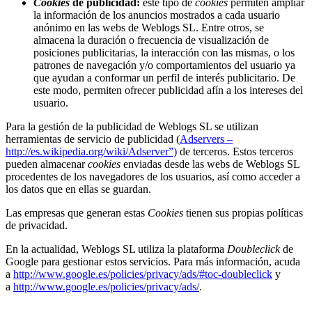
Cookies
de publicidad:
este tipo de
cookies
permiten ampliar
la información de los anuncios mostrados a cada usuario
anónimo en las webs de Weblogs SL. Entre otros, se
almacena la duración o frecuencia de visualización de
posiciones publicitarias, la interacción con las mismas, o los
patrones de navegación y/o comportamientos del usuario ya
que ayudan a conformar un perfil de interés publicitario. De
este modo, permiten ofrecer publicidad afín a los intereses del
usuario.
Para la gestión de la publicidad de Weblogs SL se utilizan
herramientas de servicio de publicidad (
Adservers –
http://es.wikipedia.org/wiki/Adserver”)
de terceros. Estos terceros
pueden almacenar
cookies
enviadas desde las webs de Weblogs SL
procedentes de los navegadores de los usuarios, así como acceder a
los datos que en ellas se guardan.
Las empresas que generan estas
Cookies
tienen sus propias políticas
de privacidad.
En la actualidad, Weblogs SL utiliza la plataforma
Doubleclick
de
Google para gestionar estos servicios. Para más información, acuda
a
http://www.google.es/policies/privacy/ads/#toc-doubleclick
y
a
http://www.google.es/policies/privacy/ads/
.