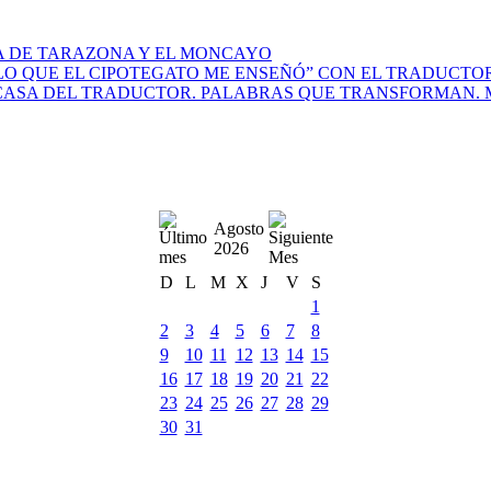
A DE TARAZONA Y EL MONCAYO
O QUE EL CIPOTEGATO ME ENSEÑÓ” CON EL TRADUCTOR 
CASA DEL TRADUCTOR. PALABRAS QUE TRANSFORMAN. M
Agosto
2026
D
L
M
X
J
V
S
1
2
3
4
5
6
7
8
9
10
11
12
13
14
15
16
17
18
19
20
21
22
23
24
25
26
27
28
29
30
31