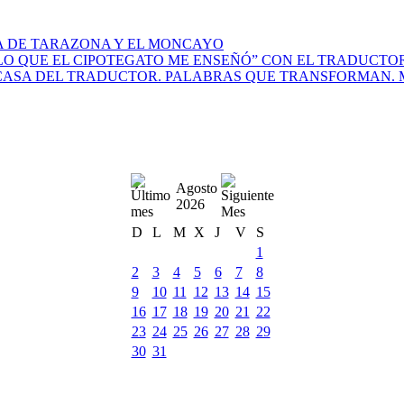
A DE TARAZONA Y EL MONCAYO
O QUE EL CIPOTEGATO ME ENSEÑÓ” CON EL TRADUCTOR 
CASA DEL TRADUCTOR. PALABRAS QUE TRANSFORMAN. M
Agosto
2026
D
L
M
X
J
V
S
1
2
3
4
5
6
7
8
9
10
11
12
13
14
15
16
17
18
19
20
21
22
23
24
25
26
27
28
29
30
31