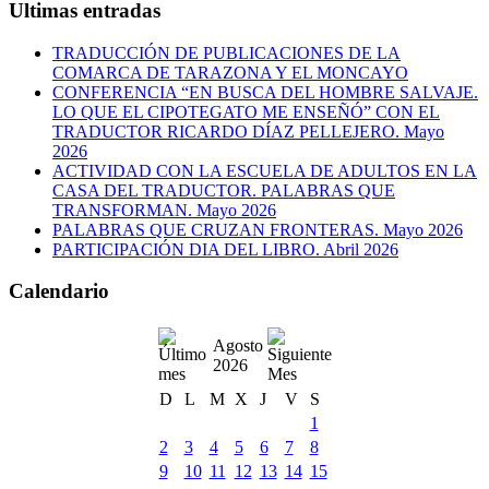
Ultimas entradas
TRADUCCIÓN DE PUBLICACIONES DE LA
COMARCA DE TARAZONA Y EL MONCAYO
CONFERENCIA “EN BUSCA DEL HOMBRE SALVAJE.
LO QUE EL CIPOTEGATO ME ENSEÑÓ” CON EL
TRADUCTOR RICARDO DÍAZ PELLEJERO. Mayo
2026
ACTIVIDAD CON LA ESCUELA DE ADULTOS EN LA
CASA DEL TRADUCTOR. PALABRAS QUE
TRANSFORMAN. Mayo 2026
PALABRAS QUE CRUZAN FRONTERAS. Mayo 2026
PARTICIPACIÓN DIA DEL LIBRO. Abril 2026
Calendario
Agosto
2026
D
L
M
X
J
V
S
1
2
3
4
5
6
7
8
9
10
11
12
13
14
15