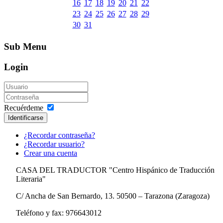
16
17
18
19
20
21
22
23
24
25
26
27
28
29
30
31
Sub Menu
Login
Recuérdeme
Identificarse
¿Recordar contraseña?
¿Recordar usuario?
Crear una cuenta
CASA DEL TRADUCTOR "Centro Hispánico de Traducción
Literaria"
C/ Ancha de San Bernardo, 13. 50500 – Tarazona (Zaragoza)
Teléfono y fax: 976643012