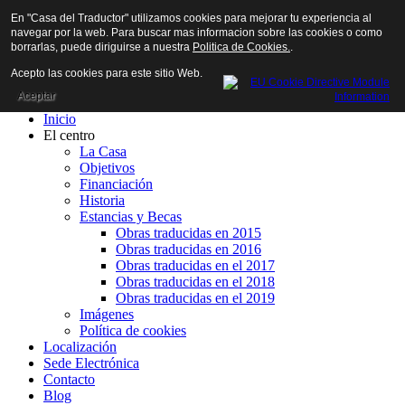
En "Casa del Traductor" utilizamos cookies para mejorar tu experiencia al
navegar por la web. Para buscar mas informacion sobre las cookies o como
borrarlas, puede diriguirse a nuestra
Politica de Cookies.
.
Acepto las cookies para este sitio Web.
Aceptar
Inicio
El centro
La Casa
Objetivos
Financiación
Historia
Estancias y Becas
Obras traducidas en 2015
Obras traducidas en 2016
Obras traducidas en el 2017
Obras traducidas en el 2018
Obras traducidas en el 2019
Imágenes
Política de cookies
Localización
Sede Electrónica
Contacto
Blog